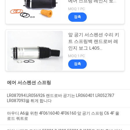
에어 스프링 레인지 로버
L322 2002-2012 OE
MOQ:1 PC
RNB000740 RNB000750
접촉
앞 공기 서스펜션 수리 키
트 스프링백 랜드로버 레
인지 보그 L405
LR056926 LR056924
MOQ:1 PC
LR060399 LR060401
접촉
22271123
에어 서스펜션 스프링
LR087094 LR056926 랜드로바 공기는 LR060401 LR052787
LR087093을 튀게 합니다
아우디 A6을 위한 4F0616040 4F06160 앞 공기 스프링 C6 4F 올
로드 쿼트로