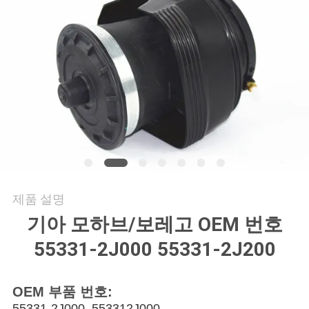
의
하
기
조
회
를
요
제품 설명
청
기아 모하브/보레고 OEM 번호
하
55331-2J000 55331-2J200
다
OEM 부품 번호:
55331-2J000, 553312J000