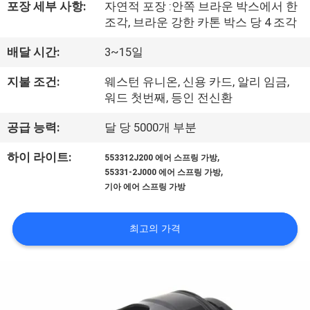
포장 세부 사항:
자연적 포장 :안쪽 브라운 박스에서 한
공
조각, 브라운 강한 카톤 박스 당 4 조각
장
배달 시간:
3~15일
견
지불 조건:
웨스턴 유니온, 신용 카드, 알리 임금,
워드 첫번째, 등인 전신환
학
공급 능력:
달 당 5000개 부분
품
,
하이 라이트:
553312J200 에어 스프링 가방
,
55331-2J000 에어 스프링 가방
질
기아 에어 스프링 가방
관
최고의 가격
리
문