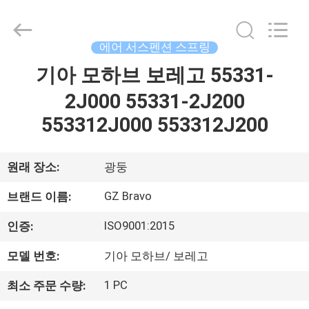
2020
-
2026
Guangzhou
Bravo
에어 서스펜션 스프링
Auto
Parts
기아 모하브 보레고 55331-
집
Limited.
All
Rights
2J000 55331-2J200
Reserved.
Developed
by
제
553312J000 553312J200
ECER
품
원래 장소:
광둥
회
GZ Bravo
브랜드 이름:
사
ISO9001:2015
인증:
소
모델 번호:
기아 모하브/ 보레고
개
1 PC
최소 주문 수량: