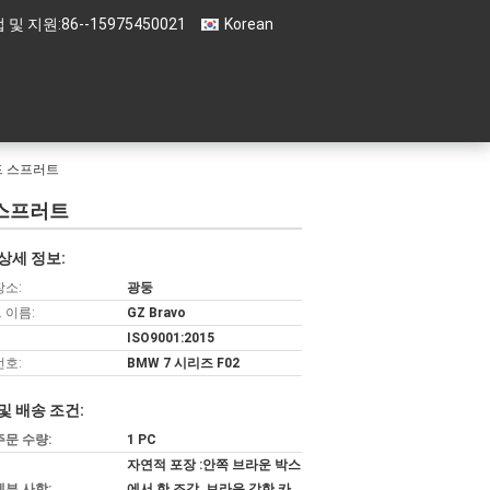
 및 지원:
86--15975450021
Korean
이드 스프러트
드 스프러트
상세 정보:
장소:
광둥
 이름:
GZ Bravo
ISO9001:2015
번호:
BMW 7 시리즈 F02
및 배송 조건:
주문 수량:
1 PC
자연적 포장 :안쪽 브라운 박스
세부 사항:
에서 한 조각, 브라운 강한 카