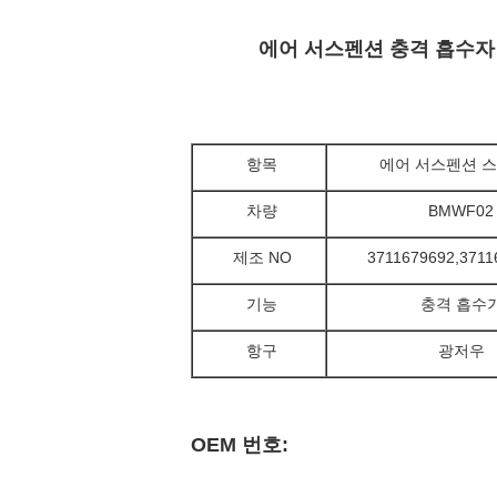
에어 서스펜션 충격 흡수자 BM
항목
에어 서스펜션 
차량
BMWF02
제조 NO
3711679692,
3711
기능
충격 흡수
항구
광저우
OEM 번호: