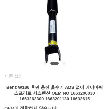
의
하
기
조
회
를
요
청
제품 설명
하
Benz W166 후면 충전 흡수기 ADS 없이 에어마틱
스프러트 서스펜션 OEM NO 1663200030
다
1663262300 1663201130 16632615
OEM에 적합하지 않습니다: