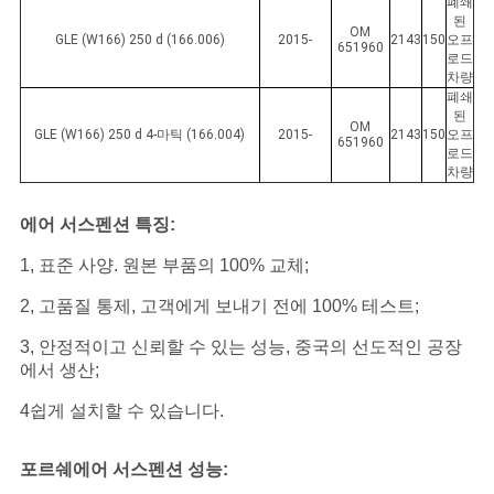
폐쇄
된
OM
GLE (W166) 250 d (166.006)
2015-
2143
150
오프
651960
로드
차량
폐쇄
된
OM
GLE (W166) 250 d 4-마틱 (166.004)
2015-
2143
150
오프
651960
로드
차량
에어 서스펜션 특징:
1, 표준 사양. 원본 부품의 100% 교체;
2, 고품질 통제, 고객에게 보내기 전에 100% 테스트;
3, 안정적이고 신뢰할 수 있는 성능, 중국의 선도적인 공장
에서 생산;
4쉽게 설치할 수 있습니다.
포르쉐
에어 서스펜션 성능: