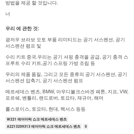
방법을 제공 할 것입니다.
너
우리 에 관한 것:
광저우 브라보 오토 부품 리미티드는 공기 서스펜션, 공기
서스펜션 펌프 및
수리 키트
중국.우리는 공기 셔핑 충격을 공급, 공기 충격 스
프루트 수리 키트,공기 스프링 가방 조립 등
우리의 제품
품질, 그리고 모든 종류의 공기 서스펜션, 공기
서스펜션 압축기, 공기 서스펜션 펌프
메르세데스 벤츠, BMW, 아우디
볼크스바겐 페톤, 지프, VW,
포르쉐, 벤틀리, 랜드로버, 토요타, 재규어, 해머
롤스로이스, 토요타, 현대, 렉서스 등등
W221 에어마틱 쇼크 메르세데스 벤츠
A2213209313 에어마틱 쇼크 메르세데스 벤츠
0