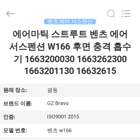
©
2020
-
2026
Guangzhou
벤츠 에어 서스펜션
Bravo
Auto
Parts
에어마틱 스트루트 벤츠 에어
집
Limited.
All
Rights
서스펜션 W166 후면 충격 흡수
Reserved.
Developed
제
by
기 1663200030 1663262300
ECER
품
1663201130 16632615
회
원래 장소:
광둥
사
GZ Bravo
브랜드 이름:
소
ISO9001:2015
인증:
개
모델 번호:
벤츠 w166