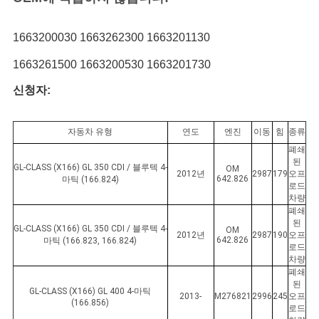
사
이
1663200030 1663262300 1663201130
트
1663261500 1663200530 1663201730
맵
신청자:
자동차 유형
연도
엔진
이동
힘
종류
PRIVACY
폐쇄
POLICY
된
GL-CLASS (X166) GL 350 CDI / 블루텍 4-
OM
2012년
2987
179
오프
642.826
마틱 (166.824)
로드
차량
폐쇄
된
GL-CLASS (X166) GL 350 CDI / 블루텍 4-
OM
2012년
2987
190
오프
642.826
마틱 (166.823, 166.824)
로드
차량
폐쇄
된
GL-CLASS (X166) GL 400 4-마틱
2013-
M276821
2996
245
오프
(166.856)
로드