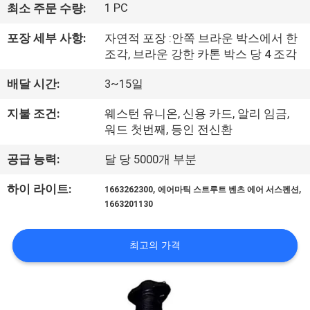
1 PC
최소 주문 수량:
공
포장 세부 사항:
자연적 포장 :안쪽 브라운 박스에서 한
장
조각, 브라운 강한 카톤 박스 당 4 조각
견
배달 시간:
3~15일
학
지불 조건:
웨스턴 유니온, 신용 카드, 알리 임금,
워드 첫번째, 등인 전신환
품
공급 능력:
달 당 5000개 부분
질
,
,
하이 라이트:
1663262300
에어마틱 스트루트 벤츠 에어 서스펜션
관
1663201130
리
최고의 가격
문