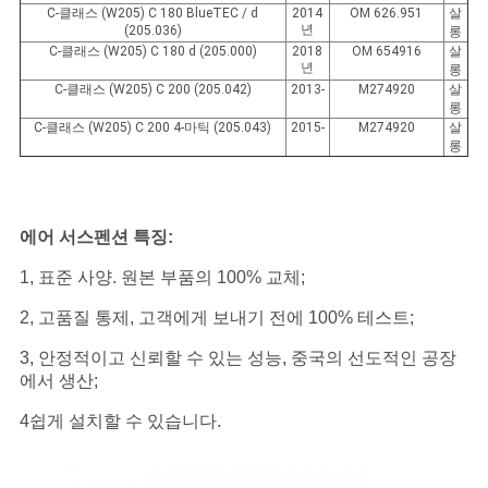
C-클래스 (W205) C 180 BlueTEC / d
2014
OM 626.951
살
년
(205.036)
롱
C-클래스 (W205) C 180 d (205.000)
2018
OM 654916
살
년
롱
C-클래스 (W205) C 200 (205.042)
2013-
M274920
살
롱
C-클래스 (W205) C 200 4-마틱 (205.043)
2015-
M274920
살
롱
에어 서스펜션 특징:
1, 표준 사양. 원본 부품의 100% 교체;
2, 고품질 통제, 고객에게 보내기 전에 100% 테스트;
3, 안정적이고 신뢰할 수 있는 성능, 중국의 선도적인 공장
에서 생산;
4쉽게 설치할 수 있습니다.