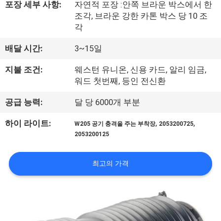
포장 세부 사항:
자연적 포장 :안쪽 브라운 박스에서 한
공
조각, 브라운 강한 카톤 박스 당 10 조
각
장
배달 시간:
3~15일
견
지불 조건:
웨스턴 유니온, 신용 카드, 알리 임금,
학
워드 첫번째, 등인 전신환
공급 능력:
달 당 6000개 부분
품
,
,
하이 라이트:
질
W205 공기 충격을 주는 부착장
2053200725
2053200125
관
리
최고의 가격
문