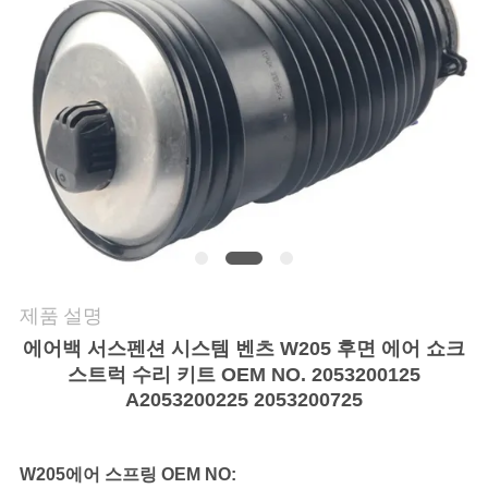
의
하
기
조
회
를
요
제품 설명
청
에어백 서스펜션 시스템 벤츠 W205 후면 에어 쇼크
스트럭 수리 키트 OEM NO. 2053200125
하
A2053200225 2053200725
다
W205
에어 스프링 OEM NO: