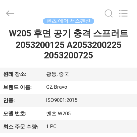
©
2020
-
2026
Guangzhou
벤츠 에어 서스펜션
Bravo
Auto
Parts
W205 후면 공기 충격 스프러트
집
Limited.
All
Rights
2053200125 A2053200225
Reserved.
Developed
제
2053200725
by
ECER
품
원래 장소:
광둥, 중국
회
GZ Bravo
브랜드 이름:
사
ISO9001:2015
인증:
소
모델 번호:
벤츠 W205
개
1 PC
최소 주문 수량: