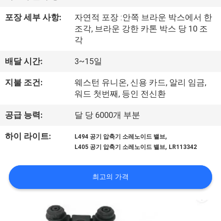
공
포장 세부 사항:
자연적 포장 :안쪽 브라운 박스에서 한
조각, 브라운 강한 카톤 박스 당 10 조
장
각
견
배달 시간:
3~15일
학
지불 조건:
웨스턴 유니온, 신용 카드, 알리 임금,
워드 첫번째, 등인 전신환
품
공급 능력:
달 당 6000개 부분
질
,
하이 라이트:
L494 공기 압축기 소레노이드 밸브
관
,
L405 공기 압축기 소레노이드 밸브
LR113342
리
최고의 가격
문