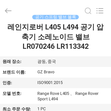
Parts
Limited.
All
Rights
Reserved.
공기 스프링 밸브 블록
Developed
by
ECER
레인지로버 L405 L494 공기 압
집
축기 소레노이드 밸브
제
LR070246 LR113342
품
원래 장소:
광둥, 중국
회
GZ Bravo
브랜드 이름:
사
ISO9001:2015
인증:
소
모델 번호:
Range Rove L405 、 Range Rover
Sport L494
개
1 PC
최소 주문 수량: