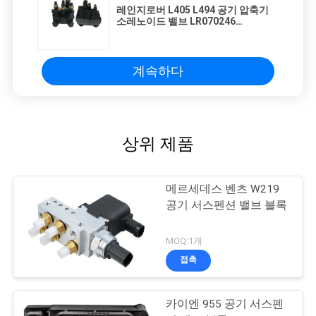
레인지로버 L405 L494 공기 압축기
소레노이드 밸브 LR070246
LR113342
계속하다
상위 제품
메르세데스 벤츠 W219
공기 서스펜션 밸브 블록
MOQ:1개
접촉
카이엔 955 공기 서스펜