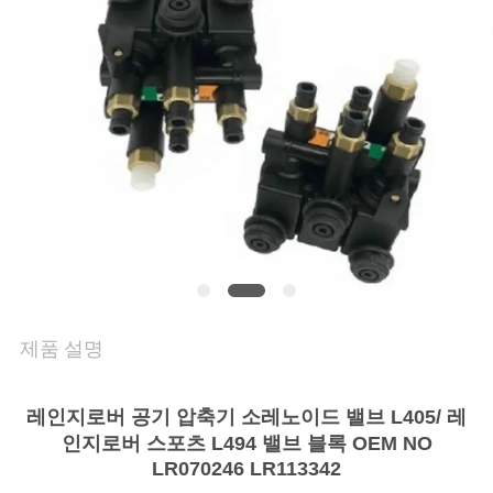
의
하
기
조
회
를
요
청
제품 설명
하
레인지로버 공기 압축기 소레노이드 밸브 L405/ 레
다
인지로버 스포츠 L494 밸브 블록 OEM NO
LR070246 LR113342