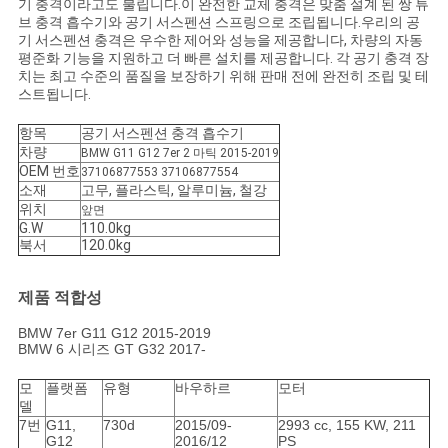
기 충격이라고도 불립니다.이 완전한 교체 충격은 맞춤 설계 된 쌍 튜
사
브 충격 흡수기와 공기 서스펜션 스프링으로 조립됩니다.우리의 공
기 서스펜션 충격은 우수한 제어와 성능을 제공합니다, 차량의 자동
이
평준화 기능을 지원하고 더 빠른 설치를 제공합니다. 각 공기 충격 장
치는 최고 수준의 품질을 보장하기 위해 판매 전에 완전히 조립 및 테
트
스트됩니다.
맵
항목
공기 서스펜션 충격 흡수기
차량
BMW G11 G12 7er 2 마틱 2015-2019
OEM 번호
37106877553 37106877554
소재
고무, 플라스틱, 알루미늄, 철강
PRIVACY
위치
앞면
POLICY
G.W
110.0kg
북서
120.0kg
제품 적합성
BMW 7er G11 G12 2015-2019
BMW 6 시리즈 GT G32 2017-
모
플랫폼
유형
바우하르
모터
델
7번
G11,
730d
2015/09-
2993 cc, 155 KW, 211
G12
2016/12
PS