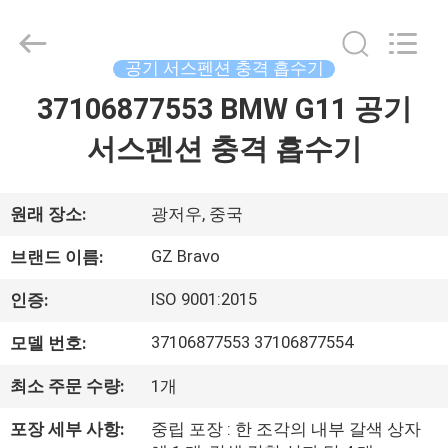
2020
-
2026
Guangzhou
Bravo
공기 서스펜션 충격 흡수기
Auto
Parts
37106877553 BMW G11 공기
집
Limited.
All
Rights
서스펜션 충격 흡수기
Reserved.
Developed
by
제
ECER
품
원래 장소:
광저우, 중국
GZ Bravo
브랜드 이름:
회
ISO 9001:2015
인증:
사
37106877553 37106877554
모델 번호:
소
최소 주문 수량:
1개
개
포장 세부 사항:
중립 포장 : 한 조각의 내부 갈색 상자