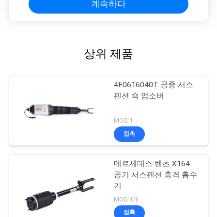
계속하다
상위 제품
4E0616040T 공중 서스
펜션 쇽 업소버
MOQ:1
접촉
메르세데스 벤츠 X164
공기 서스펜션 충격 흡수
기
MOQ:1개
접촉