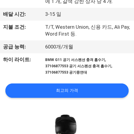
에 1 개, 갈색 강한 상자 당 4 개.
공
배달 시간:
3-15 일
장
지불 조건:
T/T, Western Union, 신용 카드, Ali Pay,
견
Word First 등.
학
공급 능력:
6000개/개월
,
하이 라이트:
BMW G11 공기 서스펜션 충격 흡수기
품
,
37106877553 공기 서스펜션 충격 흡수기
37106877553 공기중연대
질
관
최고의 가격
리
문