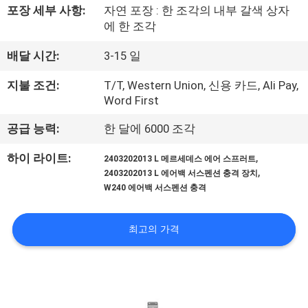
포장 세부 사항:
자연 포장 : 한 조각의 내부 갈색 상자
공
에 한 조각
장
배달 시간:
3-15 일
견
지불 조건:
T/T, Western Union, 신용 카드, Ali Pay,
학
Word First
공급 능력:
한 달에 6000 조각
품
,
하이 라이트:
2403202013 L 메르세데스 에어 스프러트
,
질
2403202013 L 에어백 서스펜션 충격 장치
W240 에어백 서스펜션 충격
관
리
최고의 가격
문