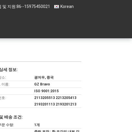
 및 지원:
86--15975450021
Korean
상세 정보:
장소:
광저우, 중국
 이름:
GZ Bravo
ISO 9001:2015
번호:
2113205513 2213205413
2193201113 2193201213
및 배송 조건:
주문 수량:
1개
중립 포장 : 한 조각의 내부 갈