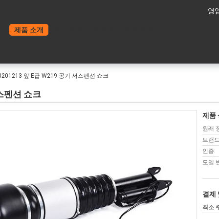
영업
홈
제품 소개
회사 소개
연락처
견적 요청
3201213 앞 E급 W219 공기 서스펜션 쇼크
 서스펜션 쇼크
제품 
원래 
브랜드
인증:
모델 
결제 
최소 