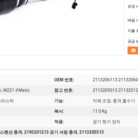
포장 
배달 
지불 
공급 
접촉
OEM 번호:
2113206113 21132060
221 4 Matic
참고 번호:
2113209313 21132012
 플라스틱
기능:
자체 조정, 충격 흡수기
북서:
11.0 Kg
적용:
공기 현가 장치
 서스펜션 충격
,
2193201213 공기 셔핑 충격
,
2113205513