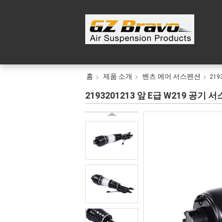
홈
제품 소개
벤츠 에어 서스펜션
219
2193201213 앞 E급 W219 공기