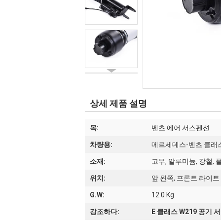
상세 제품 설명
목:
벤츠 에어 서스펜션
차량용:
메르세데스-벤츠 클래스 W
소재:
고무, 알루미늄, 강철,
위치:
앞 왼쪽, 프론트 라이트
G.W:
12.0 Kg
강조하다:
E 클래스 W219 공기