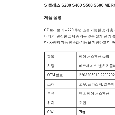
S 클래스 S280 S400 S500 S600 
제품 설명
GZ 브라보의 w220 후면 조절 가능한 공기
니다.이 완전한 교체 충격은 맞춤 설계 된 
다, 차량의 자동 평준화 기능을 지원하고 더 
항목
에어 서스펜션 쇼크
차량
메르세데스-벤츠 S 클래스 S
OEM 번호
2203205013 2203202
소재
고무, 플라스틱, 알루미
분류
벤츠 에어 서스펜션
위치
뒷면
G.W
7kg