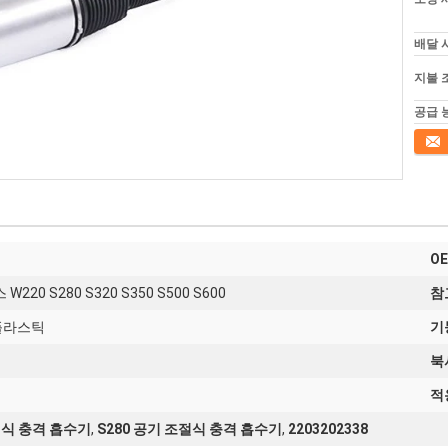
배달 
지불 
공급 
접촉
O
0 S280 S320 S350 S500 S600
참
 플라스틱
기
북
적
조절식 충격 흡수기
,
S280 공기 조절식 충격 흡수기
,
2203202338