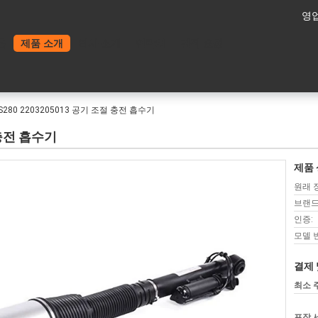
영업
홈
제품 소개
회사 소개
연락처
견적 요청
S280 2203205013 공기 조절 충전 흡수기
 충전 흡수기
제품 
원래 
브랜드
인증:
모델 
결제 
최소 
포장 