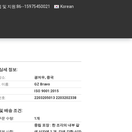
 및 지원:
86--15975450021
Korean
상세 정보:
장소:
광저우, 중국
 이름:
GZ Bravo
ISO 9001:2015
번호:
2203205013 2203202338
및 배송 조건:
주문 수량:
1개
중립 포장 : 한 조각의 내부 갈
세부 사항:
색 상자에 1 개, 갈색 강한 상자