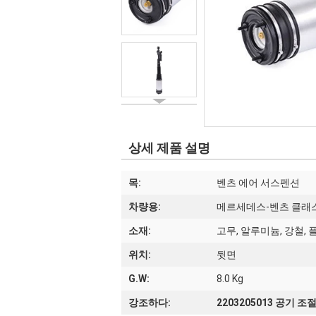
상세 제품 설명
목:
벤츠 에어 서스펜션
차량용:
메르세데스-벤츠 클래스 W22
소재:
고무, 알루미늄, 강철,
위치:
뒷면
G.W:
8.0 Kg
강조하다:
2203205013 공기 