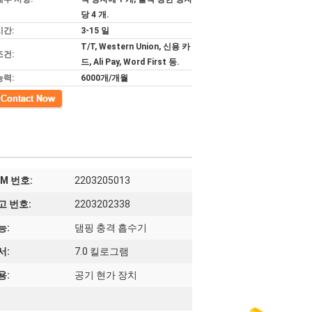
당 4 개.
시간:
3-15 일
T/T, Western Union, 신용 카
조건:
드, Ali Pay, Word First 등.
능력:
6000개/개월
EM 번호:
2203205013
고 번호:
2203202338
능:
댐핑 충격 흡수기
서:
7.0 킬로그램
용:
공기 현가 장치