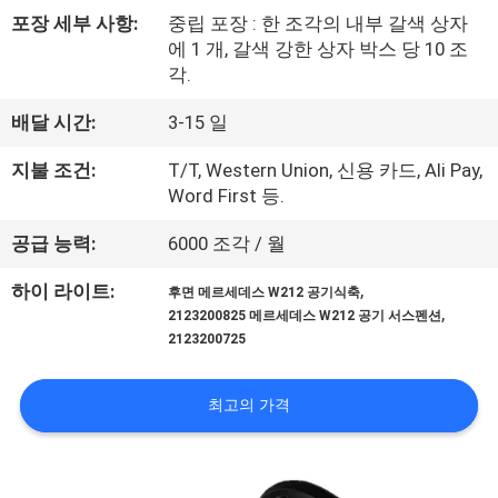
포장 세부 사항:
중립 포장 : 한 조각의 내부 갈색 상자
공
에 1 개, 갈색 강한 상자 박스 당 10 조
장
각.
견
배달 시간:
3-15 일
학
지불 조건:
T/T, Western Union, 신용 카드, Ali Pay,
Word First 등.
품
공급 능력:
6000 조각 / 월
질
,
하이 라이트:
후면 메르세데스 W212 공기식축
,
2123200825 메르세데스 W212 공기 서스펜션
관
2123200725
리
최고의 가격
문