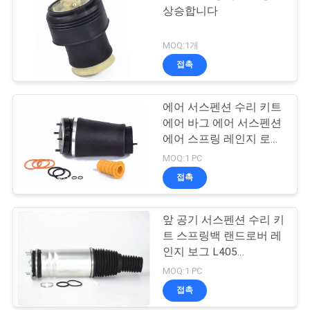
상승합니다
MOQ:1개
접촉
에어 서스펜션 수리 키트
에어 바그 에어 서스펜션
에어 스프링 레인지 로버
L322 2002-2012 OE
MOQ:1 PC
RNB000740 RNB000750
접촉
앞 공기 서스펜션 수리 키
트 스프링백 랜드로버 레
인지 보그 L405
LR056926 LR056924
MOQ:1 PC
LR060399 LR060401
접촉
22271123