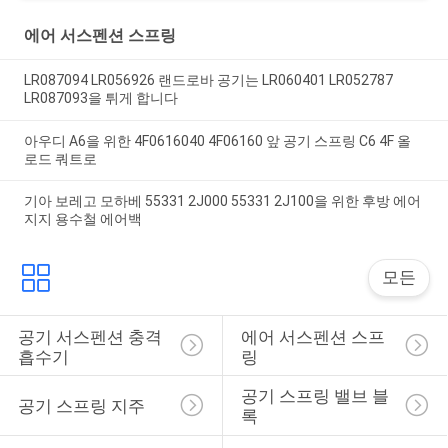
에어 서스펜션 스프링
LR087094 LR056926 랜드로바 공기는 LR060401 LR052787
LR087093을 튀게 합니다
아우디 A6을 위한 4F0616040 4F06160 앞 공기 스프링 C6 4F 올
로드 쿼트로
기아 보레고 모하베 55331 2J000 55331 2J100을 위한 후방 에어
지지 용수철 에어백
모든
공기 서스펜션 충격 
에어 서스펜션 스프
흡수기
링
공기 스프링 밸브 블
공기 스프링 지주
록