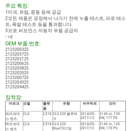
주요 특징:
1미국, 유럽, 중동 등에 공급
2모든 제품은 공장에서 나가기 전에 누출 테스트, 피로 테스
트, 폭발 테스트 등을 통과합니다.
3프로 퍼포먼스 자동차 부품 공급자
- 네
OEM 부품 번호:
2123200325
2123203725
2123202125
2123200625
2123203825
2123202025
2123200725
2123204325
2123204425
장착장:
마르크
모델
플랫
유형
바우하르
모터
폼
메르세데
CLS
C218
CLS 220 블루테
2014/05-
2143 cc, 130
2017/12
KW, 177 PS
스 벤츠
크
메르세데
CLS
C218
CLS 220
2014/05-
2143 cc, 125
2017/12
KW, 170 PS
BlueTEC/일
스 벤츠