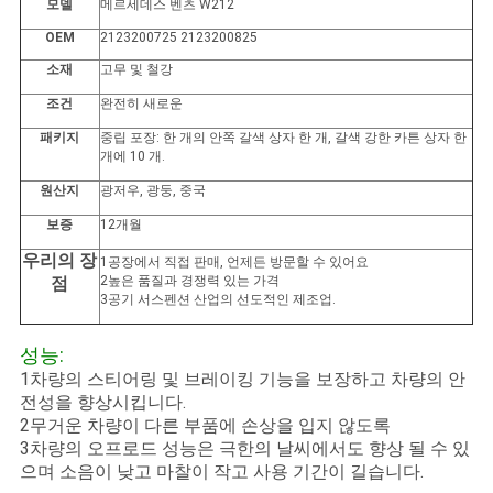
사
모델
메르세데스 벤츠 W212
OEM
2123200725 2123200825
이
소재
고무 및 철강
트
조건
완전히 새로운
맵
패키지
중립 포장: 한 개의 안쪽 갈색 상자 한 개, 갈색 강한 카튼 상자 한
개에 10 개.
원산지
광저우, 광둥, 중국
PRIVACY
보증
12개월
POLICY
우리의 장
1공장에서 직접 판매, 언제든 방문할 수 있어요
점
2높은 품질과 경쟁력 있는 가격
3공기 서스펜션 산업의 선도적인 제조업.
성능:
1차량의 스티어링 및 브레이킹 기능을 보장하고 차량의 안
전성을 향상시킵니다.
2무거운 차량이 다른 부품에 손상을 입지 않도록
3차량의 오프로드 성능은 극한의 날씨에서도 향상 될 수 있
으며 소음이 낮고 마찰이 작고 사용 기간이 길습니다.