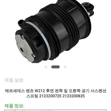
의
하
기
조
회
를
요
청
제품 설명
하
메르세데스 벤츠 W212 후면 왼쪽 및 오른쪽 공기 서스펜션
다
스프링 2123200725 2123200825
제품 정보: