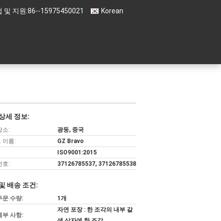
 및 지원:
86--15975450021
Korean
상세 정보:
장소:
광둥, 중국
 이름:
GZ Bravo
ISO9001:2015
번호:
37126785537, 37126785538
및 배송 조건:
주문 수량:
1개
자연 포장 : 한 조각의 내부 갈
세부 사항:
색 상자에 한 조각