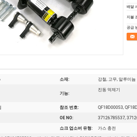
배달 
지불 
공급 
접촉
6
소재:
강철, 고무, 알루미늄
진동 억제기
기능:
템
참조 번호:
QF18D00053, QF18
OE NO:
37126785537, 371
쇼크 업소버 유형:
가스 충전