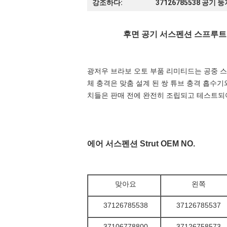
강조하다:
37126785538 공기 
후면 공기 서스펜션 스프루트 BM
광저우 브라보 오토 부품 리미티드는 공중 스
체 충격은 맞춤 설계 된 쌍 튜브 충격 흡수
치들은 판매 전에 완전히 조립되고 테스트되
에어 서스펜션 S
trut OEM NO.
맞아요
왼쪽
37126785538
37126785537
37106778800
37126758573