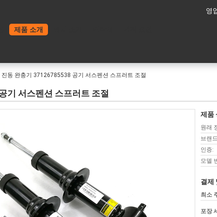
영업
홈
제품 소개
회사 소개
연락처
견적 요청
7 진동 완충기 37126785538 공기 서스펜션 스프러트 조절
38 공기 서스펜션 스프러트 조절
제품 
원래 
브랜드
인증:
모델 
결제 
최소 
포장 