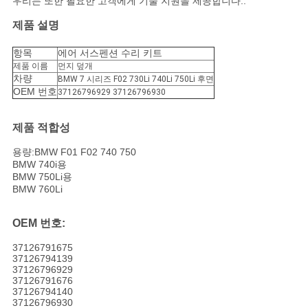
우리는 또한 필요한 고객에게 기술 지원을 제공합니다..
제품 설명
항목
에어 서스펜션 수리 키트
제품 이름
먼지 덮개
차량
BMW 7 시리즈 F02 730Li 740Li 750Li 후면
OEM 번호
37126796929 37126796930
제품 적합성
용량:BMW F01 F02 740 750
BMW 740i용
BMW 750Li용
BMW 760Li
OEM 번호:
37126791675
37126794139
37126796929
37126791676
37126794140
37126796930