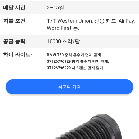
공
배달 시간:
3~15일
장
지불 조건:
T/T, Western Union, 신용 카드, Ali Pay,
Word First 등.
견
공급 능력:
10000 조각/달
학
,
하이 라이트:
BMW 750 충격 흡수기 먼지 덮개
,
37126796929 충격 흡수기 먼지 덮개
품
37126796929 서스펜션 먼지 덮개
질
최고의 가격
관
리
문