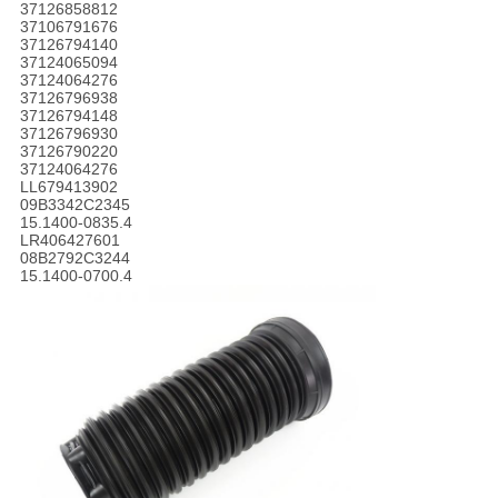
37126858812
37106791676
37126794140
37124065094
37124064276
37126796938
37126794148
37126796930
37126790220
37124064276
LL679413902
09B3342C2345
15.1400-0835.4
LR406427601
08B2792C3244
15.1400-0700.4