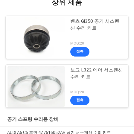
상위 제품
벤츠 Gl350 공기 서스펜
션 수리 키트
MOQ:20
접촉
보그 L322 에어 서스펜션
수리 키트
MOQ:20
접촉
공기 스프링 수리용 장비
AUDI A6 C5 후면 4Z7616052AR 공기 서스펜션 수리 키트