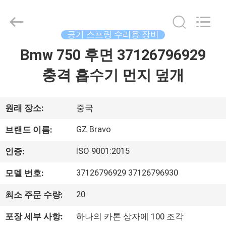
기
중
연
스
프
공기 스프링 수리용 장비
링
백
Bmw 750 후면 37126796929
집
협
력
업
충격 흡수기 먼지 덮개
체.
Copyright
제
©
2020
-
품
2025
원래 장소:
중국
air-
suspensionshock.com.
All
GZ Bravo
브랜드 이름:
Rights
Reserved.
회
Developed
ISO 9001:2015
인증:
by
ECER
사
37126796929 37126796930
모델 번호:
소
20
최소 주문 수량:
개
포장 세부 사항:
하나의 카톤 상자에 100 조각