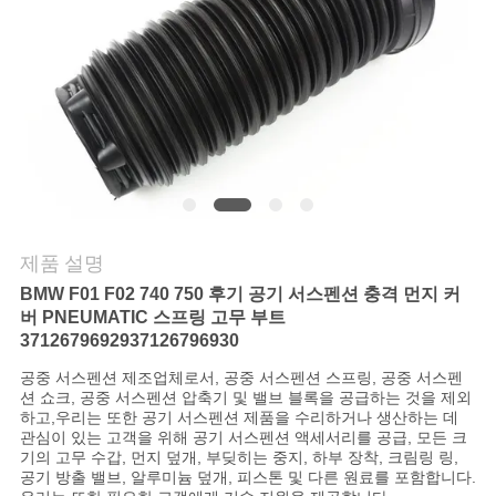
의
하
기
조
회
를
제품 설명
요
BMW F01 F02 740 750 후기 공기 서스펜션 충격 먼지 커
버 PNEUMATIC 스프링 고무 부트
청
37126796929
37126796930
공중 서스펜션 제조업체로서, 공중 서스펜션 스프링, 공중 서스펜
하
션 쇼크, 공중 서스펜션 압축기 및 밸브 블록을 공급하는 것을 제외
하고,우리는 또한 공기 서스펜션 제품을 수리하거나 생산하는 데
다
관심이 있는 고객을 위해 공기 서스펜션 액세서리를 공급, 모든 크
기의 고무 수갑, 먼지 덮개, 부딪히는 중지, 하부 장착, 크림링 링,
공기 방출 밸브, 알루미늄 덮개, 피스톤 및 다른 원료를 포함합니다.